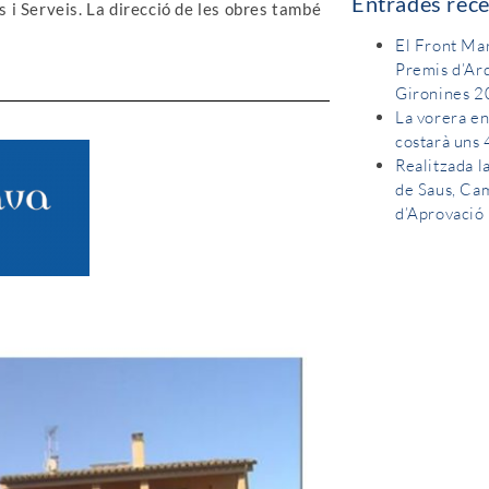
Entrades rec
i Serveis. La direcció de les obres també
El Front Mar
Premis d’Ar
Gironines 
La vorera en
costarà uns
Realitzada 
de Saus, Cam
d’Aprovació 