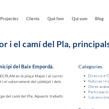
Projectes
Clients
Què fem
Qui som
Blog
r i el camí del Pla, principal
nicipi del Baix Empordà.
Categories
Direcció d'
TECPLAN en la plaça Major i el carrer
Notícies
(41
i el soterrament del cablejat i dels
Obres acaba
Participació
ge del camí del Pla. Aquests treballs
Subvencion