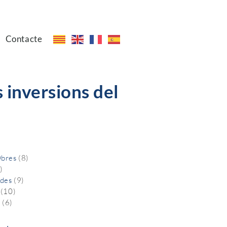
Contacte
s inversions del
Obres
(8)
)
des
(9)
(10)
s
(6)