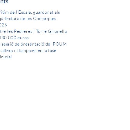
ents
ítim de l’Escala, guardonat als
quitectura de les Comarques
2026
tre les Pedreres i Torre Gironella
 430.000 euros
la sessió de presentació del POUM
allera i Llampaies en la fase
Inicial