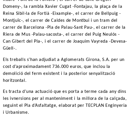
Domeny-, la rambla Xavier Cugat -Fontajau, la plaça de la 
Reina Sibil·la de Fortià -Eixample-, el carrer de Bellpuig -
Montjuïc-, el carrer de Caldes de Montbui i un tram del 
carrer de Barcelona -Pla de Palau-Sant Pau-, el carrer de la 
Riera de Mus -Palau-sacosta-, el carrer del Puig Neulós -
Can Gibert del Pla-, i el carrer de Joaquim Vayreda -Devesa-
Güell-.
Els treballs s’han adjudiat a Aglomerats Girona, S.A. per un 
cost d’aproximadament 736.000 euros, que inclou la 
demolició del ferm existent i la posterior senyalització 
horitzontal.
Es tracta d’una actuació que es porta a terme cada any dins 
les ivnersions per al manteniment i la millora de la calçada, 
seguint el Pla d’Asfaltatge, elaborat per TECPLAN Enginyeria 
i Urbanisme.